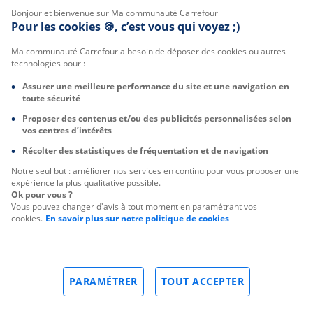
Bonjour et bienvenue sur Ma communauté Carrefour
S'INFORMER
Pour les cookies 🍪, c’est vous qui voyez ;)
Actualités
Ma communauté Carrefour a besoin de déposer des cookies ou autres
technologies pour :
Act For Food
Assurer une meilleure performance du site et une navigation en
Club Carrefour
toute sécurité
50 ans de la marque Carrefour
Proposer des contenus et/ou des publicités personnalisées selon
vos centres d’intérêts
30 ans de Reflets de France
Récolter des statistiques de fréquentation et de navigation
Notre seul but : améliorer nos services en continu pour vous proposer une
PARTICIPER
expérience la plus qualitative possible.
Ok pour vous ?
Vous pouvez changer d'avis à tout moment en paramétrant vos
cookies.
En savoir plus sur notre politique de cookies
Rendez-vous clients
Testez en avant-première
ECHANGER
PARAMÉTRER
TOUT ACCEPTER
Menu
Accueil
Moi
Messagerie
Alertes
Salon