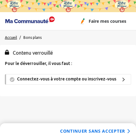
Faire mes courses
Accueil
/
Invité
Bons plans
Contenu verrouillé
Me connecter / M'inscrire
Pour le déverrouiller, il vous faut :
Connectez-vous à votre compte ou inscrivez-vous
👋
Nouveau venu ?
On vous montre comment ça
marche !
Accueil
CONTINUER SANS ACCEPTER