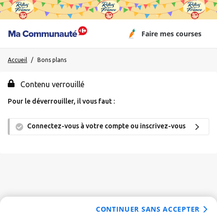
Faire mes courses
Accueil
/
Invité
Bons plans
Contenu verrouillé
Me connecter / M'inscrire
Pour le déverrouiller, il vous faut :
Connectez-vous à votre compte ou inscrivez-vous
👋
Nouveau venu ?
On vous montre comment ça
marche !
Accueil
CONTINUER SANS ACCEPTER