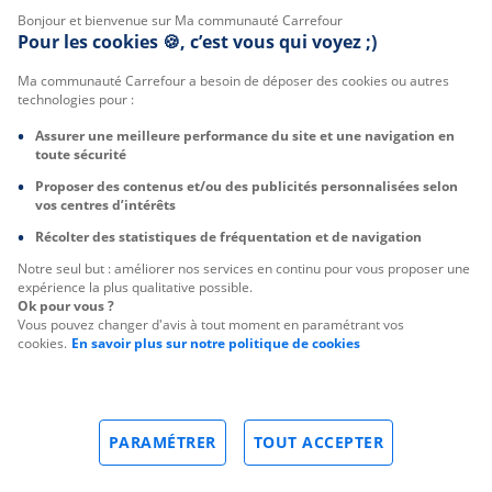
Bonjour et bienvenue sur Ma communauté Carrefour
S'INFORMER
Pour les cookies 🍪, c’est vous qui voyez ;)
Actualités
Ma communauté Carrefour a besoin de déposer des cookies ou autres
technologies pour :
Act For Food
Assurer une meilleure performance du site et une navigation en
Club Carrefour
toute sécurité
50 ans de la marque Carrefour
Proposer des contenus et/ou des publicités personnalisées selon
vos centres d’intérêts
30 ans de Reflets de France
Récolter des statistiques de fréquentation et de navigation
Notre seul but : améliorer nos services en continu pour vous proposer une
PARTICIPER
expérience la plus qualitative possible.
Ok pour vous ?
Vous pouvez changer d'avis à tout moment en paramétrant vos
cookies.
En savoir plus sur notre politique de cookies
Rendez-vous clients
Testez en avant-première
ECHANGER
PARAMÉTRER
TOUT ACCEPTER
Menu
Accueil
Moi
Messagerie
Alertes
Salon